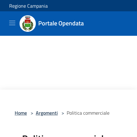
Salta al contenuto principale
Regione Campania
Portale Opendata
Home
>
Argomenti
>
Politica commerciale