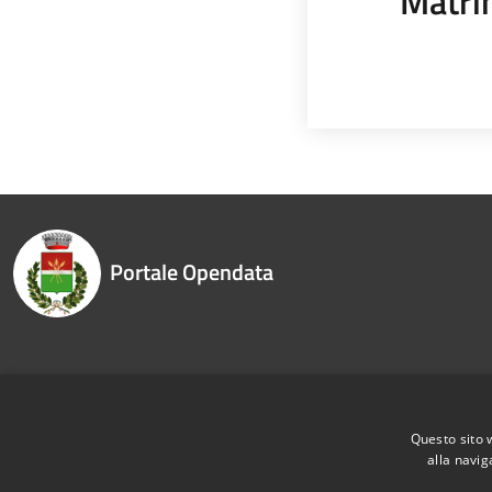
Matri
Portale Opendata
Recapiti e contatti
Questo sito 
alla navig