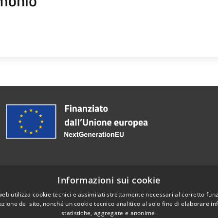
monio
Informazioni sui cookie
Email:
protocollo@comune.trentoladucenta.ce.it
web utilizza cookie tecnici e assimilati strettamente necessari al corretto fu
azione del sito, nonché un cookie tecnico analitico al solo fine di elaborare i
statistiche, aggregate e anonime.